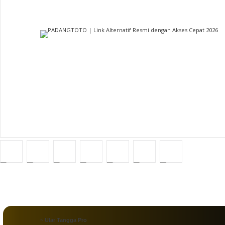
~ Ular Tangga Pro