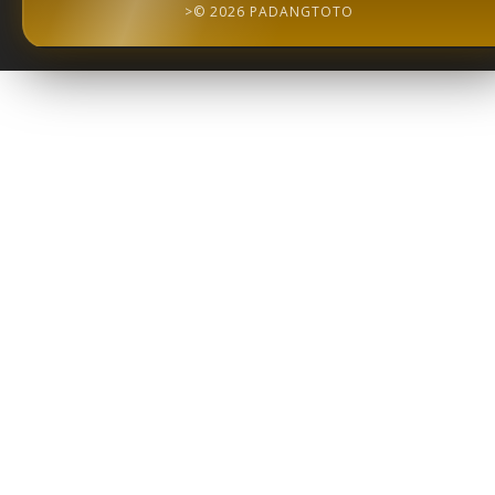
>© 2026 PADANGTOTO