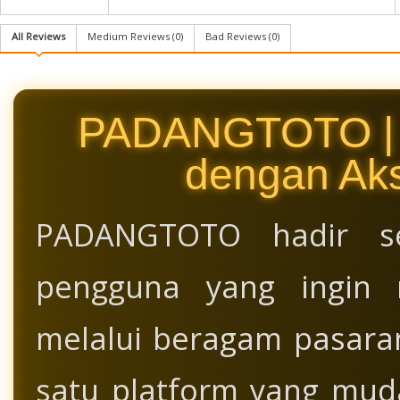
All Reviews
Medium Reviews (
0
)
Bad Reviews (
0
)
PADANGTOTO | Li
dengan Ak
PADANGTOTO hadir se
pengguna yang ingin m
melalui beragam pasara
satu platform yang mud