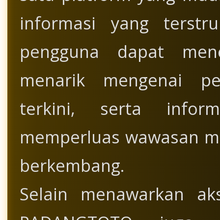
informasi yang terstru
pengguna dapat mene
menarik mengenai pe
terkini, serta info
memperluas wawasan mere
berkembang.
Selain menawarkan aks