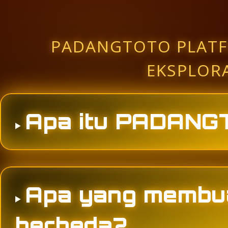
PADANGTOTO PLAT
EKSPLOR
Apa itu PADANG
Apa yang memb
berbeda?