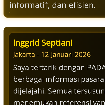
informatif, dan efisien.
Inggrid Septiani
Jakarta - 12 Januari 2026
Saya tertarik dengan PA
berbagai informasi pasar
dijelajahi. Semua tersusun
menemukan referensi yan