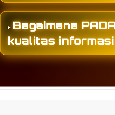
Bagaimana PAD
kualitas informas