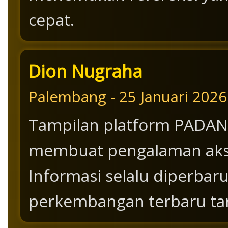
cepat.
Dion Nugraha
Palembang - 25 Januari 2026
Tampilan platform PADAN
membuat pengalaman akse
Informasi selalu diperbaru
perkembangan terbaru tan